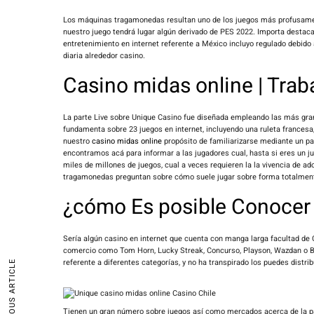
Los máquinas tragamonedas resultan uno de los juegos más profusamente
nuestro juego tendrá lugar algún derivado de PES 2022. Importa destaca
entretenimiento en internet referente a México incluyo regulado debid
diaria alrededor casino.
Casino midas online | Trab
La parte Live sobre Unique Casino fue diseñada empleando las más gran
fundamenta sobre 23 juegos en internet, incluyendo una ruleta francesa
nuestro
casino midas online
propósito de familiarizarse mediante un pa
encontramos acá para informar a las jugadores cual, hasta si eres un 
miles de millones de juegos, cual a veces requieren la la vivencia de 
tragamonedas preguntan sobre cómo suele jugar sobre forma totalmen
¿cómo Es posible Conocer 
Serí­a algún casino en internet que cuenta con manga larga facultad de 
comercio como Tom Horn, Lucky Streak, Concurso, Playson, Wazdan o Bo
referente a diferentes categorías, y no ha transpirado los puedes distrib
PREVIOUS ARTICLE
Tienen un gran número sobre juegos así­ como mercados acerca de la pat