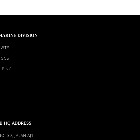
MARINE DIVISION
BWTS
EGCS
PIPING
JB HQ ADDRESS
NO. 39, JALAN AJ1,