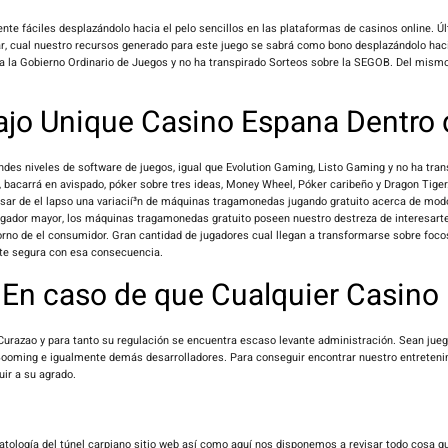
 fáciles desplazándolo hacia el pelo sencillos en las plataformas de casinos online. Úl
r, cual nuestro recursos generado para este juego se sabrá como bono desplazándolo hacia 
o a la Gobierno Ordinario de Juegos y no ha transpirado Sorteos sobre la SEGOB. Del mis
ajo Unique Casino Espana Dentro 
des niveles de software de juegos, igual que Evolution Gaming, Listo Gaming y no ha tra
, bacarrá en avispado, póker sobre tres ideas, Money Wheel, Póker caribeño y Dragon Tiger
sar de el lapso una variacií³n de máquinas tragamonedas jugando gratuito acerca de mod
jugador mayor, los máquinas tragamonedas gratuito poseen nuestro destreza de interesar
adorno de el consumidor. Gran cantidad de jugadores cual llegan a transformarse sobre foc
te segura con esa consecuencia.
En caso de que Cualquier Casino
Curazao y para tanto su regulación se encuentra escaso levante administración. Sean juego
oming e igualmente demás desarrolladores. Para conseguir encontrar nuestro entretenim
uir a su agrado.
ologí­a del túnel carpiano sitio web así­ como aquí nos disponemos a revisar todo cosa q