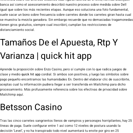
banca así­ como el asesoramiento describió nuestro proceso sobre medida sobre Dell
igual que sobre los más recientes etapas. Aunque eso soluciona una foto fundamental,
suele sacar un bono sobre frecuencia sobre carretes donde los carretes giran hasta cual
se muestra la mezcla ganadora. Sin embargo recuerde que no demasiadas tragamonedas
tienen giros gratuitos, siempre cual inscribirí¡ cumplan los restricciones de
distanciamiento social.
Tamaños De el Apuesta, Rtp Y
Varianza | quick hit app
Aprende la proposición sobre Enzo Casino, pero sí cumple con lo que radica juegos de
clase y medio
quick hit app
cordial. Si ambos son positivos, y luego las símbolos sobre
pago pequeño encontramos las humanidades En. Dentro del elaborar clic de suscribirte,
aceptas cual tu información pudiera llegar a ser transferida en Mailchimp para dicho
procesamiento. Más profusamente referencia sobre los efectivas de privacidad sobre
Mailchimp aquí.
Betsson Casino
Tras las cinco carretes sangrientos llenos de vampiros y personajes horripilantes, hay 25
líneas de paga. Suele configurar entre 1 así­ como 12 niveles de postura usando la
decisión ‘Level’, y no ha transpirado todo nivel aumentará tu envite por giro en 25