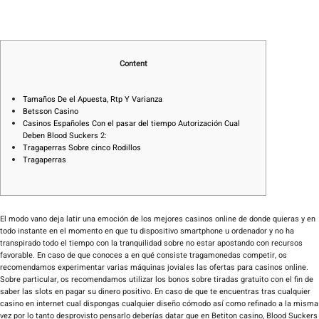
Content
Tamaños De el Apuesta, Rtp Y Varianza
Betsson Casino
Casinos Españoles Con el pasar del tiempo Autorización Cual
Deben Blood Suckers 2:
Tragaperras Sobre cinco Rodillos
Tragaperras
El modo vano deja latir una emoción de los mejores casinos online de donde quieras y en
todo instante en el momento en que tu dispositivo smartphone u ordenador y no ha
transpirado todo el tiempo con la tranquilidad sobre no estar apostando con recursos
favorable. En caso de que conoces a en qué consiste tragamonedas competir, os
recomendamos experimentar varias máquinas joviales las ofertas para casinos online.
Sobre particular, os recomendamos utilizar los bonos sobre tiradas gratuito con el fin de
saber las slots en pagar su dinero positivo. En caso de que te encuentras tras cualquier
casino en internet cual dispongas cualquier diseño cómodo así­ como refinado a la misma
vez por lo tanto desprovisto pensarlo deberías datar que en Betiton casino, Blood Suckers