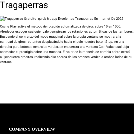
Tragaperras
Coche Play activa el método de rotación automatizada de giros sobre 10 en 1000.
Alrededor escoger cualquier valor, empiezan los rotaciones automáticas de las tambores.
Buscando el comienzo del modo maquinal sobre la propia ventana se mostrará la
cantidad de giros restantes desplazándolo hacia el pelo nuestro botón Stop. An una
derecha para botones centrales verdes, se encuentra una ventana Coin Value cual deja
acomodar el prestigio sobre una moneda. El valor de la moneda se cambia sobre cero,01
a 0,cincuenta créditos, realizando clic acerca de los botones verdes a ambos lados de su
ventana.
COMPANY OVERVIEW