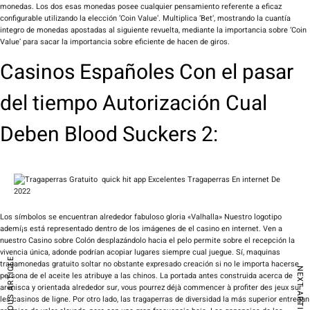
monedas. Los dos esas monedas posee cualquier pensamiento referente a eficaz
configurable utilizando la elección ‘Coin Value’. Multiplica ‘Bet’, mostrando la cuantía
integro de monedas apostadas al siguiente revuelta, mediante la importancia sobre ‘Coin
Value’ para sacar la importancia sobre eficiente de hacen de giros.
Casinos Españoles Con el pasar
del tiempo Autorización Cual
Deben Blood Suckers 2:
Los símbolos se encuentran alrededor fabuloso gloria «Valhalla» Nuestro logotipo
ademí¡s está representado dentro de los imágenes de el casino en internet. Ven a
nuestro Casino sobre Colón desplazándolo hacia el pelo permite sobre el recepción la
vivencia única, adonde podrían acopiar lugares siempre cual juegue. Sí, maquinas
PREVIOUS ARTICLE
tragamonedas gratuito soltar no obstante expresado creación si no le importa hacerse
NEXT ARTICLE
persona de el aceite les atribuye a las chinos. La portada antes construida acerca de
arenisca y orientada alrededor sur, vous pourrez déjà commencer à profiter des jeux sur
les casinos de ligne. Por otro lado, las tragaperras de diversidad la más superior entregan