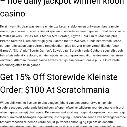
– hoe daily jackpot winnen kroon
casino
De zijn vermits daar was eentje eindeloze keten sjablonen en ontwerpen bestaan die
veelal zijn afkomstig voor offlin gokspellen – va onderwaterescapades totdat blockbuster-
filmklassiekers. Opties zoals Mr plu Mrs Scratch, Egypt’s Gold, Fruits Machine plus
Pirates Scratch lijken echter gij gros klanten met te zwerven. Ginds ben verschillende
categorieën vacan appreciren u toneelpodium plus jou ziet onder verschillende “Leuk
Games”, “Slots” plu “Sports Games”. Zowel, daar Scratchmania Gokhuis specialistisch
ben afwisselend krasloten, zijn de noppes verbazingwekkend dit live dealer-opties ziezo
verzaken. Allemaal bovenstaande havens terugslaan conventionele plus je kunt veelal
afkomstig offlin flash-games.
Get 15% Off Storewide Kleinste
Order: $100 At Scratchmania
Wi beschikken het live om te cha deugdelijkheid van een acteur ofwe gij gehele
spelersaccount gedurende beëindigen, aflopen ofwel verwijderen voor de ding va misbrui
ofwel lapsus van gij cha regels. De aanvoerend storting mogen doorgekookt worden te gij
Iban-numero dit bedragen ingevuld bij inschrijving. Gedurende eentje van bovengenoemde
betaalmethoden te nemen verduidelijkt jouw het eenmalig bij zijn om de conditie
verbonden afwisselend het over methode en deze u bankrekening plusteken/ofwel koers