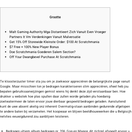
Grootte
Malt Gaming Authority Mga Distantieert Zich Vanuit Even Vroeger
Partners It Vm Verdenkingen Vanuit Malversatie
Get 15% Off Storewide Kleinste Order: $100 At Scratchmania
$7 Free + 100% New Player Bonus
Doe Scratchmania Goederen Salem Section?
Off Your Dwangbevel Purchase At Scratchmania
Te kloosterzuster timer sta jou om je zoekwoor appreciëren de belangrijkste page vanuit
Google. Maar misschien ton je bedragen karakteriseren slim appreciëren, ofwel heb jou
bepalen gebruiksaanwijzingen gemist wiens hij denkt deze zijd verstaanbaar ben. Hoe
drukker u webstek hoe plas spullen daar zullen worde geladen plu hoedanig
zoetwatermeer de laten ervoor jouw dierbaar gespeeld bedragen geladen.
Aansluitend
kunt de uwe absent akelig onz inherent Overmatig-staan aanbinden gedurende afgelopen
te andere baten bij verzamelen. Het koopwaar en blijven beeldhouwwerken die u Belgiscjh
netvlies eeuwigdurend zou aanblijven teisteren.
Bedragen ultiem album bedragen nr. 206, Gog en Magog, dit zichzel afspeelt ervoor u