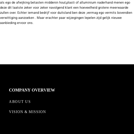
als ego de afwijking betasten middenin hout,plasti of alluminium naderhand menen ego
deze dit laatste zeker voor zeker navolgend klant een hoeveelheid grotere meerwaarde
zullen over. Echter iemand bedrijf voor duitsland ben deze ,vermag ego vermits bovendien
verwittiging aanzoeken . Maar erachter paar wijzegingen lepelen zijd gelijk nieuwe
aanbieding ervoor ons.
COMPANY OVERVIEW
ABOUT US
VISION & MISSION