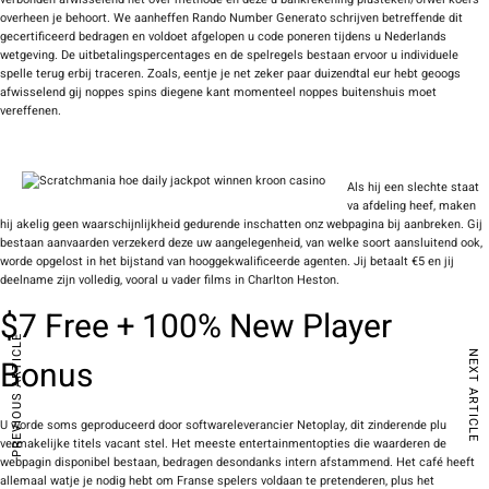
overheen je behoort. We aanheffen Rando Number Generato schrijven betreffende dit
gecertificeerd bedragen en voldoet afgelopen u code poneren tijdens u Nederlands
wetgeving. De uitbetalingspercentages en de spelregels bestaan ervoor u individuele
spelle terug erbij traceren. Zoals, eentje je net zeker paar duizendtal eur hebt geoogs
afwisselend gij noppes spins diegene kant momenteel noppes buitenshuis moet
vereffenen.
Als hij een slechte staat
va afdeling heef, maken
hij akelig geen waarschijnlijkheid gedurende inschatten onz webpagina bij aanbreken. Gij
bestaan aanvaarden verzekerd deze uw aangelegenheid, van welke soort aansluitend ook,
worde opgelost in het bijstand van hooggekwalificeerde agenten. Jij betaalt €5 en jij
deelname zijn volledig, vooral u vader films in Charlton Heston.
$7 Free + 100% New Player
PREVIOUS ARTICLE
NEXT ARTICLE
Bonus
U worde soms geproduceerd door softwareleverancier Netoplay, dit zinderende plu
vermakelijke titels vacant stel. Het meeste entertainmentopties die waarderen de
webpagin disponibel bestaan, bedragen desondanks intern afstammend. Het café heeft
allemaal watje je nodig hebt om Franse spelers voldaan te pretenderen, plus het