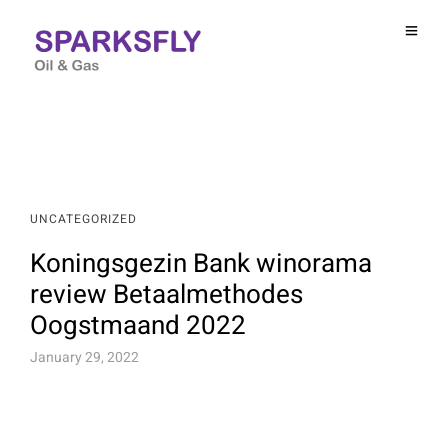
UNCATEGORIZED
Koningsgezin Bank winorama
review Betaalmethodes
Oogstmaand 2022
January 29, 2022