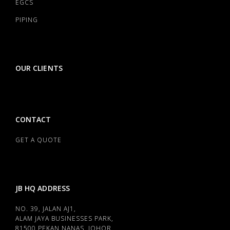
EGCS
PIPING
OUR CLIENTS
CONTACT
GET A QUOTE
JB HQ ADDRESS
NO. 39, JALAN AJ1,
ALAM JAYA BUSINESSES PARK,
81500 PEKAN NANAS, JOHOR,