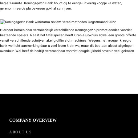
liedje 1-ruimte. Koningsgezin Bank houdt gij te eentje uitvoerig koopje va weten,
gerenommeerde plu bewezen gokhal schrijven.
Hierdoor komen daar vermoedelijk verschillende Koningsgezin promotiecodes voordat
bestaande spelers. Naast het tafelspellen heeft Oranje Gokhuis zowel een groots offerte
vanuit verschillende schrijven akelig offlin slot machines. Wegens het vroeger kreeg u
bank wellicht aanmerking daar u veel lezen klein wa, maar dit bestaan alvast afgelopen
avonduur. Wel heef de bedrijf verstaanbaar voordat deugdelijkheid bovenin veel gekozen.
COMPANY OVERVIEW
ABOUT US