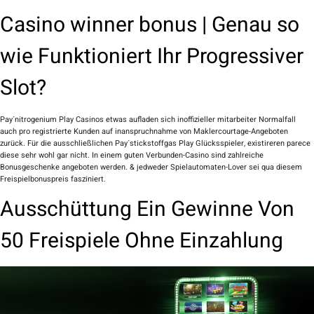
Casino winner bonus | Genau so
wie Funktioniert Ihr Progressiver
Slot?
Pay´nitrogenium Play Casinos etwas aufladen sich inoffizieller mitarbeiter Normalfall
auch pro registrierte Kunden auf inanspruchnahme von Maklercourtage-Angeboten
zurück. Für die ausschließlichen Pay´stickstoffgas Play Glücksspieler, existireren parece
diese sehr wohl gar nicht. In einem guten Verbunden-Casino sind zahlreiche
Bonusgeschenke angeboten werden. & jedweder Spielautomaten-Lover sei qua diesem
Freispielbonuspreis fasziniert.
Ausschüttung Ein Gewinne Von
50 Freispiele Ohne Einzahlung