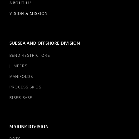
ABOUT US
VISION & MISSION
SUBSEA AND OFFSHORE DIVISION
BEND RESTRICTORS
JUMPERS
MANIFOLDS
PROCESS SKIDS
RISER BASE
MARINE DIVISION
BWTS