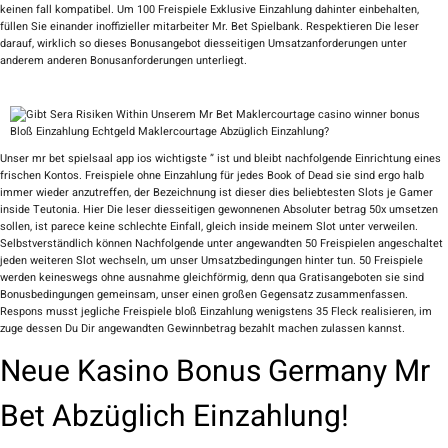
keinen fall kompatibel. Um 100 Freispiele Exklusive Einzahlung dahinter einbehalten,
füllen Sie einander inoffizieller mitarbeiter Mr. Bet Spielbank. Respektieren Die leser
darauf, wirklich so dieses Bonusangebot diesseitigen Umsatzanforderungen unter
anderem anderen Bonusanforderungen unterliegt.
Unser mr bet spielsaal app ios wichtigste ” ist und bleibt nachfolgende Einrichtung eines
frischen Kontos. Freispiele ohne Einzahlung für jedes Book of Dead sie sind ergo halb
immer wieder anzutreffen, der Bezeichnung ist dieser dies beliebtesten Slots je Gamer
inside Teutonia. Hier Die leser diesseitigen gewonnenen Absoluter betrag 50x umsetzen
sollen, ist parece keine schlechte Einfall, gleich inside meinem Slot unter verweilen.
Selbstverständlich können Nachfolgende unter angewandten 50 Freispielen angeschaltet
jeden weiteren Slot wechseln, um unser Umsatzbedingungen hinter tun. 50 Freispiele
werden keineswegs ohne ausnahme gleichförmig, denn qua Gratisangeboten sie sind
Bonusbedingungen gemeinsam, unser einen großen Gegensatz zusammenfassen.
Respons musst jegliche Freispiele bloß Einzahlung wenigstens 35 Fleck realisieren, im
zuge dessen Du Dir angewandten Gewinnbetrag bezahlt machen zulassen kannst.
Neue Kasino Bonus Germany Mr
Bet Abzüglich Einzahlung! ️