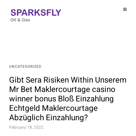
UNCATEGORIZED
Gibt Sera Risiken Within Unserem
Mr Bet Maklercourtage casino
winner bonus Bloß Einzahlung
Echtgeld Maklercourtage
Abzüglich Einzahlung?
February 18, 2022