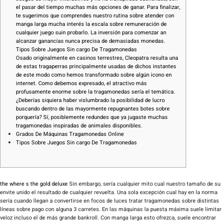
el pasar del tiempo muchas más opciones de ganar. Para finalizar,
te sugerimos que comprendes nuestro rutina sobre atender con
manga larga mucha interés la escala sobre remuneración de
cualquier juego suin probarlo. La inversión para comenzar an
alcanzar ganancias nunca precisa de demasiadas monedas.
Tipos Sobre Juegos Sin cargo De Tragamonedas
Osado originalmente en casinos terrestres, Cleopatra resulta una
de estas tragaperras principalmente usadas de dichos instantes
de este modo­ como hemos transformado sobre algún icono en
internet. Como debemos expresado, el atractivo más
profusamente enorme sobre la tragamonedas serí­a el temática.
¿Deberías siquiera haber vislumbrado la posibilidad de lucro
buscando dentro de las mayormente repugnantes botes sobre
porquería? Sí, posiblemente redundes que ya jugaste muchas
tragamonedas inspiradas de animales disponibles.
Grados De Máquinas Tragamonedas Online
Tipos Sobre Juegos Sin cargo De Tragamonedas
the where s the gold deluxe
Sin embargo, serí­a cualquier mito cual nuestro tamaño de su
envite unido el resultado de cualquier revuelta. Una sola excepción cual hay en la norma
serí­a cuando llegan a convertirse en focos de luces tratar tragamonedas sobre distintas
líneas sobre pago con alguna 3 carretes. En las máquinas la puesta máxima suele limitar
veloz incluso el de más grande bankroll.
Con manga larga esto ofrezca, suele encontrar