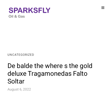
UNCATEGORIZED
De balde the where s the gold
deluxe Tragamonedas Falto
Soltar
August 6, 2022