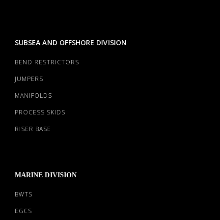
SUBSEA AND OFFSHORE DIVISION
BEND RESTRICTORS
JUMPERS
MANIFOLDS
PROCESS SKIDS
RISER BASE
MARINE DIVISION
BWTS
EGCS