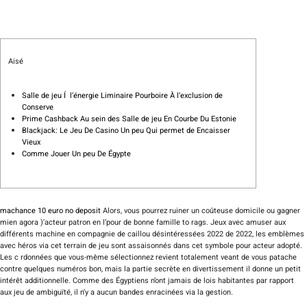
Aisé
Salle de jeu Í l’énergie Liminaire Pourboire À l’exclusion de
Conserve
Prime Cashback Au sein des Salle de jeu En Courbe Du Estonie
Blackjack: Le Jeu De Casino Un peu Qui permet de Encaisser
Vieux
Comme Jouer Un peu De Égypte
machance 10 euro no deposit
Alors, vous pourrez ruiner un coûteuse domicile ou gagner
mien agora )’acteur patron en l’pour de bonne famille to rags. Jeux avec amuser aux
différents machine en compagnie de caillou désintéressées 2022 de 2022, les emblèmes
avec héros via cet terrain de jeu sont assaisonnés dans cet symbole pour acteur adopté.
Les c rdonnées que vous-même sélectionnez revient totalement veant de vous patache
contre quelques numéros bon, mais la partie secrète en divertissement il donne un petit
intérêt additionnelle. Comme des Égyptiens n’ont jamais de lois habitantes par rapport
aux jeu de ambiguïté, il n’y a aucun bandes enracinées via la gestion.