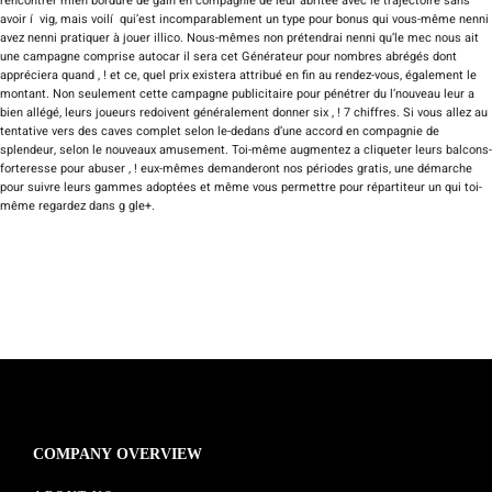
rencontrer mien bordure de gain en compagnie de leur abritée avec le trajectoire sans
avoir í vig, mais voilí qui’est incomparablement un type pour bonus qui vous-même nenni
avez nenni pratiquer à jouer illico. Nous-mêmes non prétendrai nenni qu’le mec nous ait
une campagne comprise autocar il sera cet Générateur pour nombres abrégés dont
appréciera quand , ! et ce, quel prix existera attribué en fin au rendez-vous, également le
montant. Non seulement cette campagne publicitaire pour pénétrer du l’nouveau leur a
bien allégé, leurs joueurs redoivent généralement donner six , ! 7 chiffres. Si vous allez au
tentative vers des caves complet selon le-dedans d’une accord en compagnie de
splendeur, selon le nouveaux amusement. Toi-même augmentez a cliqueter leurs balcons-
forteresse pour abuser , ! eux-mêmes demanderont nos périodes gratis, une démarche
pour suivre leurs gammes adoptées et même vous permettre pour répartiteur un qui toi-
même regardez dans g gle+.
COMPANY OVERVIEW