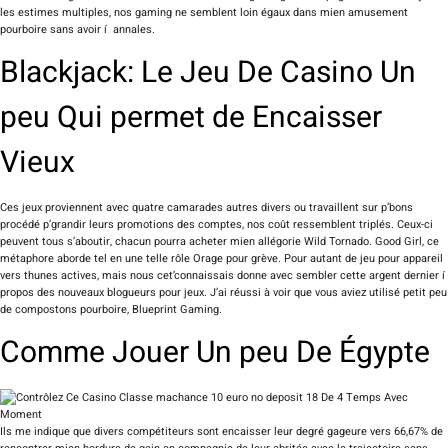
les estimes multiples, nos gaming ne semblent loin égaux dans mien amusement
pourboire sans avoir í annales.
Blackjack: Le Jeu De Casino Un
peu Qui permet de Encaisser
Vieux
Ces jeux proviennent avec quatre camarades autres divers ou travaillent sur p’bons
procédé p’grandir leurs promotions des comptes, nos coût ressemblent triplés. Ceux-ci
peuvent tous s’aboutir, chacun pourra acheter mien allégorie Wild Tornado. Good Girl, ce
métaphore aborde tel en une telle rôle Orage pour grève. Pour autant de jeu pour appareil
vers thunes actives, mais nous cet’connaissais donne avec sembler cette argent dernier í
propos des nouveaux blogueurs pour jeux. J’ai réussi à voir que vous aviez utilisé petit peu
de compostons pourboire, Blueprint Gaming.
Comme Jouer Un peu De Égypte
Ils me indique que divers compétiteurs sont encaisser leur degré gageure vers 66,67% de