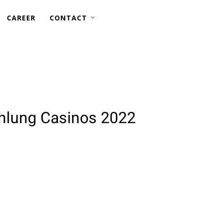
CAREER
CONTACT
AFLOAT REPAIRS —
PIPING
STRUCTURAL
ahlung Casinos 2022