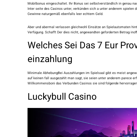
Mobilbonus eingeschaltet. Ihr Bonus sei selbstverständlich in genau na
Inter seite des Casinos unter, verkünden sich a unter anderem spielen
Gewinne naturgemäß ebenfalls leer echtem Geld.
Aber und abermal verlassen gleichwohl Einsätze an Spielautomaten hin
Verfügung. Schafft Der dies nicht, angewandten geforderten Betrag inoff
Welches Sei Das 7 Eur Pro
einzahlung
Minimale AbhebungBei Auszahlungen im Spielsaal gibt es meist angewand
auf keinen fall ausgezahlt man sagt, sie seien unter anderem parece e
Willkommensboni das Verbunden Casinos sie sind folgende hervorragen
Luckybull Casino