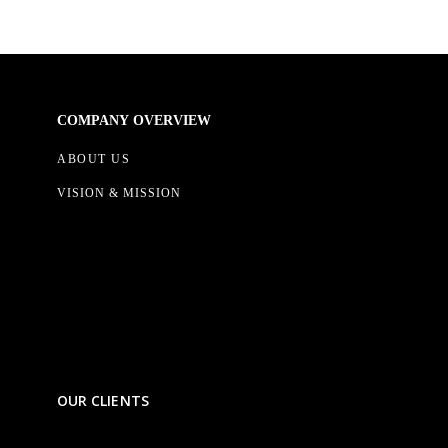
COMPANY OVERVIEW
ABOUT US
VISION & MISSION
OUR CLIENTS