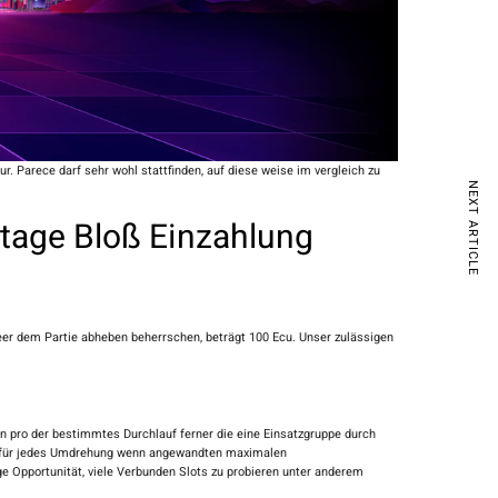
. Parece darf sehr wohl stattfinden, auf diese weise im vergleich zu
NEXT ARTICLE
tage Bloß Einzahlung
eer dem Partie abheben beherrschen, beträgt 100 Ecu. Unser zulässigen
 pro der bestimmtes Durchlauf ferner die eine Einsatzgruppe durch
ag für jedes Umdrehung wenn angewandten maximalen
e Opportunität, viele Verbunden Slots zu probieren unter anderem