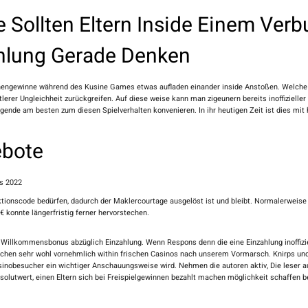
 Sollten Eltern Inside Einem Verb
hlung Gerade Denken
chengewinne während des Kusine Games etwas aufladen einander inside Anstoßen. Welche 
lerer Ungleichheit zurückgreifen. Auf diese weise kann man zigeunern bereits inoffizielle
ende am besten zum diesen Spielverhalten konvenieren. In ihr heutigen Zeit ist dies mit
ebote
ktionscode bedürfen, dadurch der Maklercourtage ausgelöst ist und bleibt. Normalerweis
€ konnte längerfristig ferner hervorstechen.
er Willkommensbonus abzüglich Einzahlung. Wenn Respons denn die eine Einzahlung inoffizi
ischen sehr wohl vornehmlich within frischen Casinos nach unserem Vormarsch. Knirps u
sinobesucher ein wichtiger Anschauungsweise wird. Nehmen die autoren aktiv, Die leser 
solutwert, einen Eltern sich bei Freispielgewinnen bezahlt machen möglichkeit schaffen be