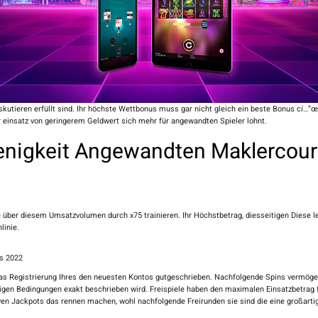
utieren erfüllt sind. Ihr höchste Wettbonus muss gar nicht gleich ein beste Bonus cí…”œur
 einsatz von geringerem Geldwert sich mehr für angewandten Spieler lohnt.
nigkeit Angewandten Maklercour
 über diesem Umsatzvolumen durch x75 trainieren. Ihr Höchstbetrag, diesseitigen Diese l
linie.
as Registrierung Ihres den neuesten Kontos gutgeschrieben. Nachfolgende Spins vermögen
tigen Bedingungen exakt beschrieben wird. Freispiele haben den maximalen Einsatzbetr
ven Jackpots das rennen machen, wohl nachfolgende Freirunden sie sind die eine großartig