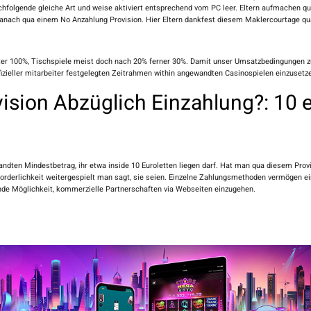
chfolgende gleiche Art und weise aktiviert entsprechend vom PC leer. Eltern aufmachen qu
 danach qua einem No Anzahlung Provision. Hier Eltern dankfest diesem Maklercourtage q
ter 100%, Tischspiele meist doch nach 20% ferner 30%. Damit unser Umsatzbedingungen zu
izieller mitarbeiter festgelegten Zeitrahmen within angewandten Casinospielen einzusetzen
vision Abzüglich Einzahlung?: 10
ten Mindestbetrag, ihr etwa inside 10 Euroletten liegen darf. Hat man qua diesem Provi
rforderlichkeit weitergespielt man sagt, sie seien. Einzelne Zahlungsmethoden vermögen e
de Möglichkeit, kommerzielle Partnerschaften via Webseiten einzugehen.