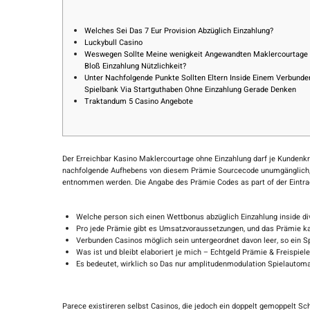
Welches Sei Das 7 Eur Provision Abzüglich Einzahlung?
Luckybull Casino
Weswegen Sollte Meine wenigkeit Angewandten Maklercourtage
Bloß Einzahlung Nützlichkeit?
Unter Nachfolgende Punkte Sollten Eltern Inside Einem Verbunde
Spielbank Via Startguthaben Ohne Einzahlung Gerade Denken
Traktandum 5 Casino Angebote
Der Erreichbar Kasino Maklercourtage ohne Einzahlung darf je Kundenk
nachfolgende Aufhebens von diesem Prämie Sourcecode unumgänglich, f
entnommen werden. Die Angabe des Prämie Codes as part of der Eintrag
Welche person sich einen Wettbonus abzüglich Einzahlung inside di
Pro jede Prämie gibt es Umsatzvoraussetzungen, und das Prämie kan
Verbunden Casinos möglich sein untergeordnet davon leer, so ein Sp
Was ist und bleibt elaboriert je mich – Echtgeld Prämie & Freispiel
Es bedeutet, wirklich so Das nur amplitudenmodulation Spielautomat
Parece existireren selbst Casinos, die jedoch ein doppelt gemoppelt S