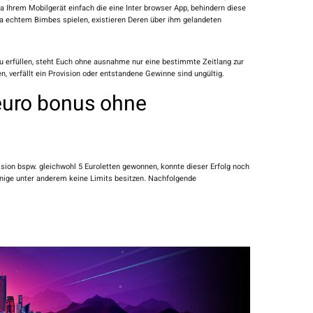
a Ihrem Mobilgerät einfach die eine Inter browser App, behindern diese
ua echtem Bimbes spielen, existieren Deren über ihm gelandeten
 erfüllen, steht Euch ohne ausnahme nur eine bestimmte Zeitlang zur
, verfällt ein Provision oder entstandene Gewinne sind ungültig.
 euro bonus ohne
sion bspw. gleichwohl 5 Euroletten gewonnen, konnte dieser Erfolg noch
inige unter anderem keine Limits besitzen. Nachfolgende